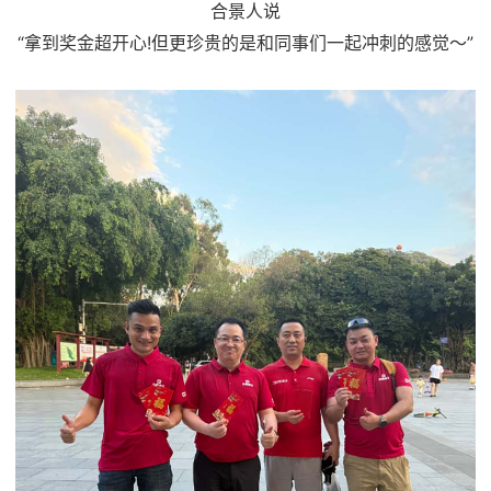
合景人说
“拿到奖金超开心!但更珍贵的是和同事们一起冲刺的感觉～”