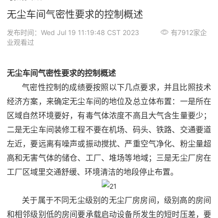
无尘车间气密性要求的控制概述
发布时间：Wed Jul 19 11:19:48 CST 2023
有7912家企
业观看过
无尘车间气密性要求的控制概述
气密性控制的成绩要按照以下几点要求，并且比照技术
经济方案，来确定
无尘车间
的地位及总立体布置：一是所在
区域自然环境要好，有毒气体浓度不高且大气含生量要少；
二是无尘车间装修工程不要在机场、码头、铁路、交通要道
左近，要远离有噪声或振动搅扰、严重空气净化、粉尘量超
高和无害气体的储仓、工厂、堆场等地域；三是无尘厂房在
工厂区域里交通舒缓、环境清洁的地段停止布置。
关于属于不同无尘级别的
无尘厂房
房间，级别高的房间
和相邻级别低的房间要承载启动设备所发生的短时压差，要