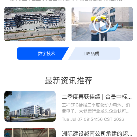
数字技术
工匠品质
最新资讯推荐
二季度再获佳绩 | 合景中标上市公司博力威锂电（688345）项目
工程EPC捷报二季度获动力电池、消
费电子、大健康行业龙头企业认可合
景智慧建设攻坚...
Tue Jul 07 09:54:56 CST 2026
洲际建设越南公司承建的超大型食品基地正式开工