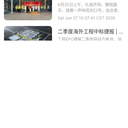
6月25日上午，礼炮齐鸣、鞭炮震
天，随着一声响亮的口号，由合景盛
世建设集团旗下全...
Sat Jun 27 10:37:41 CST 2026
二季度海外工程中标捷报 | 洲际建设马来公司中标理士国际项目
工程EPC捷报二季度获动力电池、消
费电子、大健康行业龙头企业认可合
景智慧建设攻坚...
Mon Jun 15 16:00:19 CST 2026
权威认证 | 洲际建设（印尼）成功取得印尼政府颁发的工业建筑与钢结构双资质
近日，合景盛世建设集团旗下印尼公
司洲际建设（印尼）有限公司
（PTINTERCON...
Sat Jun 13 13:53:06 CST 2026
海外再落子 | 洲际建设（印度尼西亚）有限公司开业庆典圆满举办
5月27日，合景盛世建设集团有限公
司（下称“合景建设”）旗下全资子公
司——洲际建...
Sat May 30 10:00:08 CST 2026