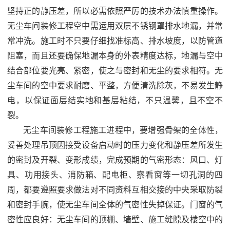
坚持正的静压差，所以必需依照严厉的技术办法慎重操作。
无尘车间装修工程空中需运用双层不锈钢罩排水地漏，并常
常冲洗。施工时不只要仔细找准标高、排水坡度，以防管道
阻塞，而且还要确保地漏本身的外表精度达标，地漏与空中
结合部位要光亮、紧密，使之与密封和无尘的要求相符。无
尘车间的空中要求耐磨、平整，方便清洗除灰，不易发生静
电，以保证面层结实地和基层粘结，不只温馨，且不空不
裂。
无尘车间装修
工程施工进程中，要增强骨架的全体性，
妥善处理吊顶因接受设备启动时的压力变化和静压差所发生
的密封及开裂、变形成绩，完成预期的气密形态：风口、灯
具、功用接头、消防箱、配电柜、察看窗等一切孔洞的四
周，都要遵照要求做法对不同资料互相交接的中央采取防裂
和密封手腕，使无尘车间全体的气密性失掉保证。门窗的气
密性应良好：无尘车间的顶棚、墙壁、施工缝隙及楼空中的