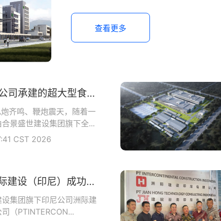
查看更多
洲际建设越南公司承建的超大型食品基地正式开工
礼炮齐鸣、鞭炮震天，随着一
合景盛世建设集团旗下全...
7:41 CST 2026
权威认证 | 洲际建设（印尼）成功取得印尼政府颁发的工业建筑与钢结构双资质
建设集团旗下印尼公司洲际建
PTINTERCON...