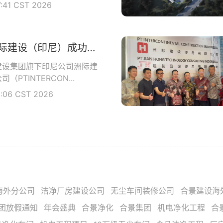
7:41 CST 2026
权威认证 | 洲际建设（印尼）成功取得印尼政府颁发的工业建筑与钢结构双资质
建设集团旗下印尼公司洲际建
PTINTERCON...
3:06 CST 2026
海外分公司
洁净厂房建设公司
无尘车间装修公司
合景建设海
团放假通知
年会盛典
合景净化
合景集团
机电净化工程
合