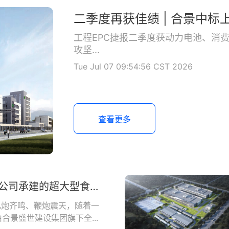
工程EPC捷报二季度获动力电池、消
攻坚...
Tue Jul 07 09:54:56 CST 2026
查看更多
洲际建设越南公司承建的超大型食品基地正式开工
礼炮齐鸣、鞭炮震天，随着一
合景盛世建设集团旗下全...