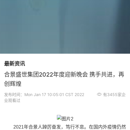
最新资讯
合景盛世集团2022年度迎新晚会 携手共进，再
创辉煌
发布时间：Mon Jan 17 10:05:01 CST 2022
有3455家企
业观看过
2021年合景人踔厉奋发，笃行不怠。在国内外疫情仍然