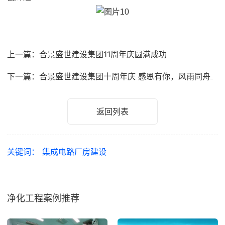
上一篇：合景盛世建设集团11周年庆圆满成功
下一篇：合景盛世建设集团十周年庆 感恩有你，风雨同舟，共创未来
返回列表
关键词：
集成电路厂房建设
净化工程案例推荐