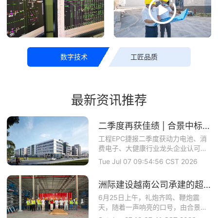
数字技术
工匠品质
最新资讯推荐
二季度再获佳绩 | 合景中标上市公司博力威锂电（688345）项目
工程EPC捷报二季度获动力电池、消
费电子、大健康行业龙头企业认可合
景智慧建设攻坚...
Tue Jul 07 09:54:56 CST 2026
洲际建设越南公司承建的超大型食品基地正式开工
6月25日上午，礼炮齐鸣、鞭炮震
天，随着一声响亮的口号，由合景盛
世建设集团旗下全...