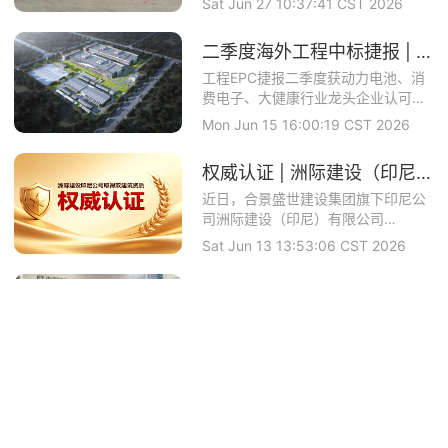
Sat Jun 27 10:37:41 CST 2026
二季度海外工程中标捷报 | 洲际建设马来公司中标理士国际项目
工程EPC捷报二季度获动力电池、消
费电子、大健康行业龙头企业认可合
景智慧建设攻坚...
Mon Jun 15 16:00:19 CST 2026
权威认证 | 洲际建设（印尼）成功取得印尼政府颁发的工业建筑与钢结构双资质
近日，合景盛世建设集团旗下印尼公
司洲际建设（印尼）有限公司
（PTINTERCON...
Sat Jun 13 13:53:06 CST 2026
海外再落子 | 洲际建设（印度尼西亚）有限公司开业庆典圆满举办
5月27日，合景盛世建设集团有限公
司（下称“合景建设”）旗下全资子公
司——洲际建...
Sat May 30 10:00:08 CST 2026