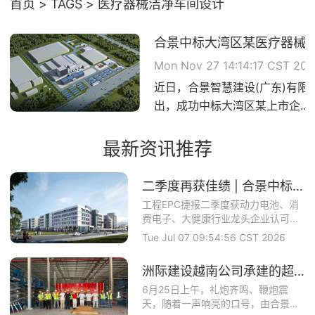
首页
TAGS
医疗器械洁净车间设计
合景中标大湾区某医疗器械上
Mon Nov 27 14:14:17 CST 20
近日，合景智慧建设(广东)有限
出，成功中标大湾区某上市企...
最新资讯推荐
二季度再获佳绩 | 合景中标上市公司博力威锂电（688345）项目
工程EPC捷报二季度获动力电池、消
费电子、大健康行业龙头企业认可合
景智慧建设攻坚...
Tue Jul 07 09:54:56 CST 2026
洲际建设越南公司承建的超大型食品基地正式开工
6月25日上午，礼炮齐鸣、鞭炮震
天，随着一声响亮的口号，由合景盛