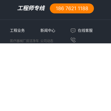
工程师专线
186 7621 1188
工程业务
新闻中心
在线客服
医疗器械厂房洁净车
公司动态
服务热线
间设计施工
行业资讯
186 7621 1188
药厂无尘车间设计施
行业标准
工
洁净等级应用
食品厂净化车间设计
关注官方公众号
施工