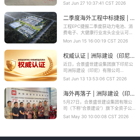
世建设集团旗下全...
Sat Jun 27 10:37:41 CST 2026
二季度海外工程中标捷报 | 洲际建设马来公司中标理士国际项目
工程EPC捷报二季度获动力电池、消
费电子、大健康行业龙头企业认可合
景智慧建设攻坚...
Mon Jun 15 16:00:19 CST 2026
权威认证 | 洲际建设（印尼）成功取得印尼政府颁发的工业建筑与钢结构双资质
近日，合景盛世建设集团旗下印尼公
司洲际建设（印尼）有限公司
（PTINTERCON...
Sat Jun 13 13:53:06 CST 2026
海外再落子 | 洲际建设（印度尼西亚）有限公司开业庆典圆满举办
5月27日，合景盛世建设集团有限公
司（下称“合景建设”）旗下全资子公
司——洲际建...
Sat May 30 10:00:08 CST 2026