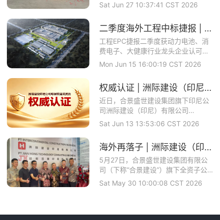
世建设集团旗下全...
Sat Jun 27 10:37:41 CST 2026
二季度海外工程中标捷报 | 洲际建设马来公司中标理士国际项目
工程EPC捷报二季度获动力电池、消
费电子、大健康行业龙头企业认可合
景智慧建设攻坚...
Mon Jun 15 16:00:19 CST 2026
权威认证 | 洲际建设（印尼）成功取得印尼政府颁发的工业建筑与钢结构双资质
近日，合景盛世建设集团旗下印尼公
司洲际建设（印尼）有限公司
（PTINTERCON...
Sat Jun 13 13:53:06 CST 2026
海外再落子 | 洲际建设（印度尼西亚）有限公司开业庆典圆满举办
5月27日，合景盛世建设集团有限公
司（下称“合景建设”）旗下全资子公
司——洲际建...
Sat May 30 10:00:08 CST 2026