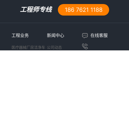
工程师专线
186 7621 1188
工程业务
新闻中心
在线客服
医疗器械厂房洁净车
公司动态
服务热线
间设计施工
行业资讯
186 7621 1188
药厂无尘车间设计施
行业标准
工
洁净等级应用
食品厂净化车间设计
关注官方公众号
施工