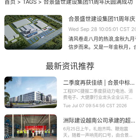
首页
TAGS
合景盛世建设集团11周年庆圆满成功
合景盛世建设集团11周年庆
Wed Sep 28 10:05:01 CST 20
清风卷走八月的热浪,金秋九月
信步而来。又是一年金秋月，合
雨兼程，同...
最新资讯推荐
二季度再获佳绩 | 合景中标上市公司博力威锂电（688345）项目
工程EPC捷报二季度获动力电池、消
费电子、大健康行业龙头企业认可合
景智慧建设攻坚...
Tue Jul 07 09:54:56 CST 2026
洲际建设越南公司承建的超大型食品基地正式开工
6月25日上午，礼炮齐鸣、鞭炮震
天，随着一声响亮的口号，由合景盛