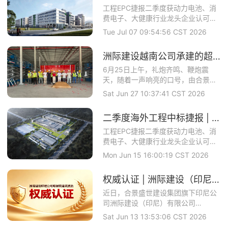
工程EPC捷报二季度获动力电池、消
费电子、大健康行业龙头企业认可合
景智慧建设攻坚...
Tue Jul 07 09:54:56 CST 2026
洲际建设越南公司承建的超大型食品基地正式开工
6月25日上午，礼炮齐鸣、鞭炮震
天，随着一声响亮的口号，由合景盛
世建设集团旗下全...
Sat Jun 27 10:37:41 CST 2026
二季度海外工程中标捷报 | 洲际建设马来公司中标理士国际项目
工程EPC捷报二季度获动力电池、消
费电子、大健康行业龙头企业认可合
景智慧建设攻坚...
Mon Jun 15 16:00:19 CST 2026
权威认证 | 洲际建设（印尼）成功取得印尼政府颁发的工业建筑与钢结构双资质
近日，合景盛世建设集团旗下印尼公
司洲际建设（印尼）有限公司
（PTINTERCON...
Sat Jun 13 13:53:06 CST 2026