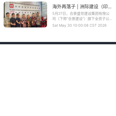
海外再落子 | 洲际建设（印度尼西亚）有限公司开业庆典圆满举办
5月27日，合景盛世建设集团有限公
司（下称“合景建设”）旗下全资子公
司——洲际建...
Sat May 30 10:00:08 CST 2026
工程师专线
186 7621 1188
工程业务
新闻中心
在线客服
医疗器械厂房洁净车
公司动态
服务热线
间设计施工
行业资讯
186 7621 1188
药厂无尘车间设计施
行业标准
工
洁净等级应用